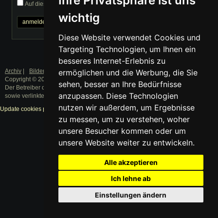
Ihre Privatsphäre ist uns
Auf diesem Computer eingeloggt bleiben
wichtig
Passwort vergessen?
Diese Website verwendet Cookies und
Targeting Technologien, um Ihnen ein
besseres Internet-Erlebnis zu
Archiv
|
Bilder
|
Datenschutz
|
Impressum
ermöglichen und die Werbung, die Sie
Copyright © 2003 - 2019 · Alle Rechte vorbehalten.
sehen, besser an Ihre Bedürfnisse
Der Betreiber distanziert sich ausdrücklich von den Inhalten der Forenbeiträge
anzupassen. Diese Technologien
sowie verlinkter Internetseiten.
nutzen wir außerdem, um Ergebnisse
Update cookies preferences
zu messen, um zu verstehen, woher
unsere Besucher kommen oder um
unsere Website weiter zu entwickeln.
Alle akzeptieren
Ich lehne ab
Einstellungen ändern