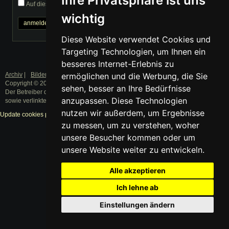
Ihre Privatsphäre ist uns
Auf diesem Computer eingeloggt bleiben
wichtig
Passwort vergessen?
Diese Website verwendet Cookies und
Targeting Technologien, um Ihnen ein
besseres Internet-Erlebnis zu
Archiv
|
Bilder
|
Datenschutz
|
Impressum
ermöglichen und die Werbung, die Sie
Copyright © 2003 - 2019 · Alle Rechte vorbehalten.
sehen, besser an Ihre Bedürfnisse
Der Betreiber distanziert sich ausdrücklich von den Inhalten der Forenbeiträge
anzupassen. Diese Technologien
sowie verlinkter Internetseiten.
nutzen wir außerdem, um Ergebnisse
Update cookies preferences
zu messen, um zu verstehen, woher
unsere Besucher kommen oder um
unsere Website weiter zu entwickeln.
Alle akzeptieren
Ich lehne ab
Einstellungen ändern