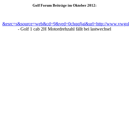
Golf Forum Beiträge im Oktober 2012:
&esrc=s&source=web&cd=9&ved=0chqqfjai&url=http://www.vwgolf
- Golf 1 cab 2H Motordrehzahl fällt bei lastwechsel