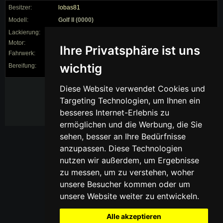
Besitzer:
lobas81
Modell:
Golf II (0000)
Lackierung:
Motor:
Ihre Privatsphäre ist uns
Fahrwerk:
0/0 ()
wichtig
Bereifung:
/ auf 0"
siehe:
Diese Website verwendet Cookies und
[
Dieser Link ist nur
Targeting Technologien, um Ihnen ein
für Mitglieder
sichtbar
besseres Internet-Erlebnis zu
ermöglichen und die Werbung, die Sie
sehen, besser an Ihre Bedürfnisse
anzupassen. Diese Technologien
nutzen wir außerdem, um Ergebnisse
zu messen, um zu verstehen, woher
unsere Besucher kommen oder um
unsere Website weiter zu entwickeln.
Alle akzeptieren