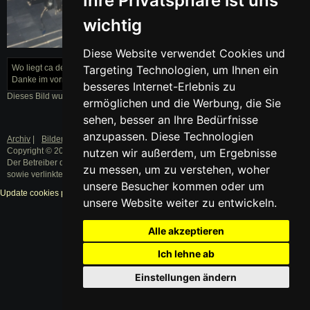
Ihre Privatsphäre ist uns
wichtig
Diese Website verwendet Cookies und
IMG_2149.JPG
Wo liegt ca der Wert einer G60 Karosserie mit Heckschaden? (Österreich)
Targeting Technologien, um Ihnen ein
Danke im vorraus
besseres Internet-Erlebnis zu
Dieses Bild wurde am 01.11.2016 von Rainer hochgeladen.
ermöglichen und die Werbung, die Sie
sehen, besser an Ihre Bedürfnisse
anzupassen. Diese Technologien
Archiv
|
Bilder
|
Datenschutz
|
Impressum
nutzen wir außerdem, um Ergebnisse
Copyright © 2003 - 2019 · Alle Rechte vorbehalten.
Der Betreiber distanziert sich ausdrücklich von den Inhalten der Forenbeiträge
zu messen, um zu verstehen, woher
sowie verlinkter Internetseiten.
unsere Besucher kommen oder um
Update cookies preferences
unsere Website weiter zu entwickeln.
Alle akzeptieren
Ich lehne ab
Einstellungen ändern