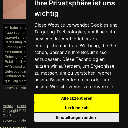
Ihre Privatsphäre ist uns
wichtig
PICT0555.JPG
Diese Website verwendet Cookies und
Hi, habe mir von Mattig die Tropfenspiegel (elektrisch) geholt und wollte mal
Targeting Technologien, um Ihnen ein
fragen ob mir jemand helfen kann wie man die Spiegel Anbaut, z.b. den
Spiegel an die Adapterplatte anzubringen oder wo ich das kabel für die
besseres Internet-Erlebnis zu
verstellung verlegen muss ! Befestigungsmaterial 2 Gewindeschrauben +
ermöglichen und die Werbung, die Sie
Unterlegscheiben für die befestigung für Adapterplatte und Karosserie 4
sehen, besser an Ihre Bedürfnisse
Schrauben sehen aus wie Holzschrauben denke mal das die für die
Befestigung von Adapterplatte und Spiegel ist, aber wie? Und ne Tube
anzupassen. Diese Technologien
Betalink K1 Kleber auch zur befestigung von Adapterplatte und Spiegel Bei
nutzen wir außerdem, um Ergebnisse
FK Spiegel war es leicht da war schon ein Loch für das Kabel und
Befestigungsgewinden für die Spiegel an die Adapterplatte. Und bitte keine
zu messen, um zu verstehen, woher
Kommentare wie schlecht tropfenspiegel aussehen ^^ Ich finde sie einfach
unsere Besucher kommen oder um
gut ! Mfg Matze
unsere Website weiter zu entwickeln.
Dieses Bild wurde am 23.05.2010 von Matze1987 hochgeladen.
Alle akzeptieren
Archiv
|
Bilder
|
Datenschutz
|
Impressum
Ich lehne ab
Copyright © 2003 - 2019 · Alle Rechte vorbehalten.
Der Betreiber distanziert sich ausdrücklich von den Inhalten der Forenbeiträge
Einstellungen ändern
sowie verlinkter Internetseiten.