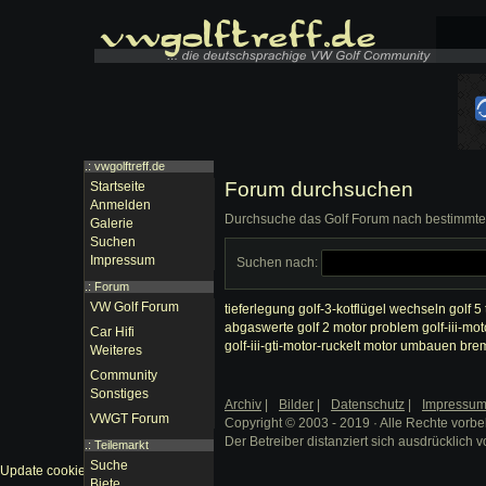
.: vwgolftreff.de
Forum durchsuchen
Startseite
Anmelden
Durchsuche das Golf Forum nach bestimmten
Galerie
Suchen
Impressum
Suchen nach:
.:
Forum
VW Golf Forum
tieferlegung
golf-3-kotflügel wechseln
golf 5
abgaswerte
golf 2 motor problem
golf-iii-mo
Car Hifi
golf-iii-gti-motor-ruckelt
motor umbauen
bre
Weiteres
Community
Sonstiges
Archiv
|
Bilder
|
Datenschutz
|
Impressu
VWGT Forum
Copyright © 2003 - 2019 · Alle Rechte vorbe
Der Betreiber distanziert sich ausdrücklich v
.:
Teilemarkt
Suche
Update cookies preferences
Biete