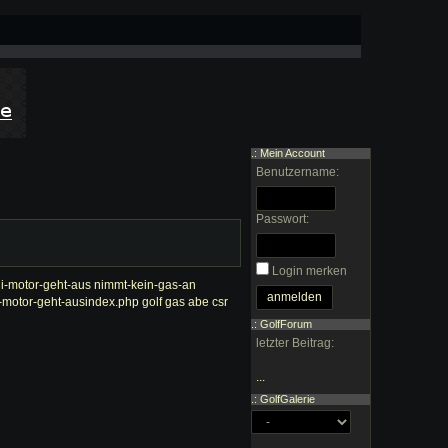
.: Mein Account
Benutzername:
Passwort:
Login merken
-ii-motor-geht-aus
nimmt-kein-gas-an
ii-motor-geht-ausindex.php
golf gas
abe csr
.: GolfForum
letzter Beitrag:
...
.: GolfGalerie