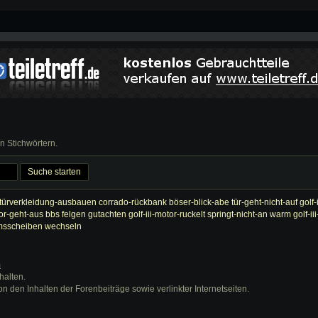
 Stichwörtern.
 türverkleidung-ausbauen
corrado-rückbank
böser-blick-abe
tür-geht-nicht-auf
golf
tor-geht-aus
bbs felgen gutachten
golf-iii-motor-ruckelt
springt-nicht-an warm
golf-i
msscheiben wechseln
m
halten.
on den Inhalten der Forenbeiträge sowie verlinkter Internetseiten.