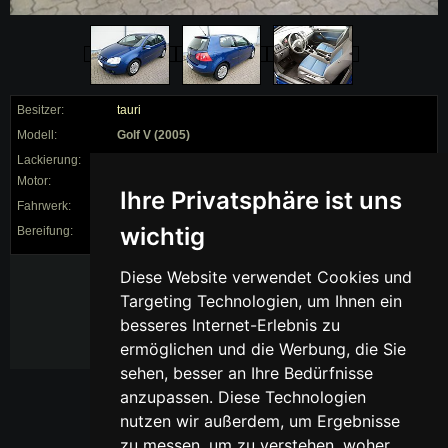
Besitzer:
tauri
Modell:
Golf V (2005)
Lackierung:
Motor:
AVU 1.6l 102PS
Ihre Privatsphäre ist uns
Fahrwerk:
0/0 ()
wichtig
Bereifung:
225/ auf 18"
Radio/CD:
Diese Website verwendet Cookies und
Audiosystem RCD
Targeting Technologien, um Ihnen ein
300,
Climatronic,
besseres Internet-Erlebnis zu
Sportfahrwerk,
ermöglichen und die Werbung, die Sie
Colorverglasung,
sehen, besser an Ihre Bedürfnisse
anzupassen. Diese Technologien
nutzen wir außerdem, um Ergebnisse
zu messen, um zu verstehen, woher