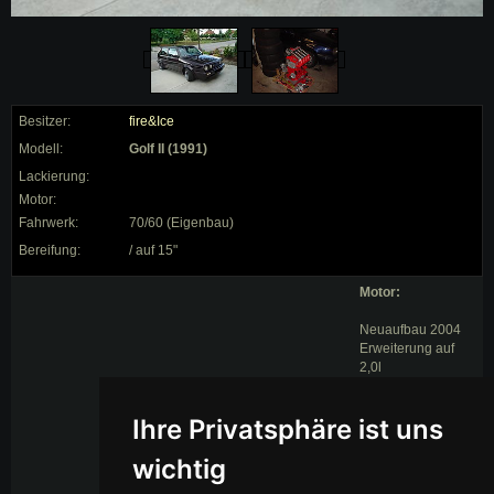
Besitzer:
fire&Ice
Modell:
Golf II (1991)
Lackierung:
Motor:
Fahrwerk:
70/60 (Eigenbau)
Bereifung:
/ auf 15"
Motor:
Neuaufbau 2004
Erweiterung auf
2,0l
Mahle
Kolben,Glyko
Ihre Privatsphäre ist uns
Lager,bearbeiteter
Zylinderkopf (
spezial Ventile Ein-
wichtig
Auslass bearbeitet