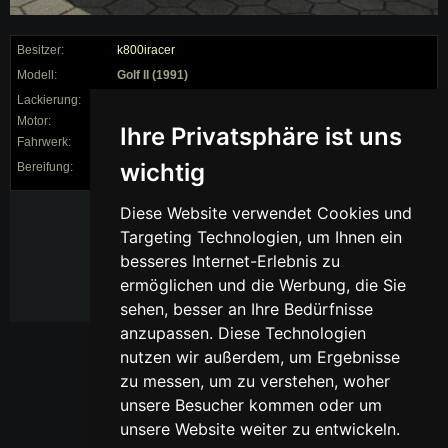
Besitzer:
k800iracer
Modell:
Golf II (1991)
Lackierung:
Motor:
Ihre Privatsphäre ist uns
Fahrwerk:
0/0 ()
wichtig
Bereifung:
/ auf 0"
Exterieur:
Diese Website verwendet Cookies und
Targeting Technologien, um Ihnen ein
brauche nichts zu
schreiben is NOCH
besseres Internet-Erlebnis zu
alles ori
ermöglichen und die Werbung, die Sie
sehen, besser an Ihre Bedürfnisse
anzupassen. Diese Technologien
nutzen wir außerdem, um Ergebnisse
zu messen, um zu verstehen, woher
unsere Besucher kommen oder um
unsere Website weiter zu entwickeln.