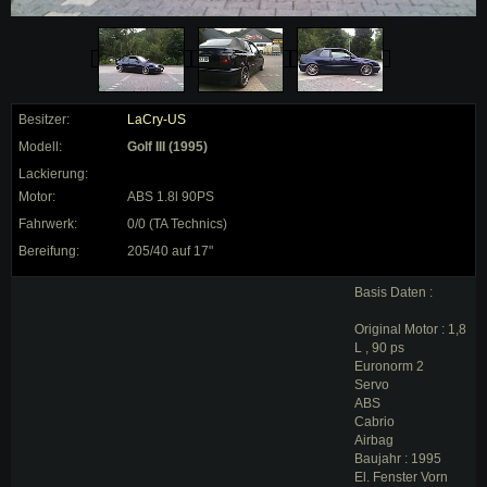
Besitzer:
LaCry-US
Modell:
Golf III (1995)
Lackierung:
Motor:
ABS 1.8l 90PS
Fahrwerk:
0/0 (TA Technics)
Bereifung:
205/40 auf 17"
Basis Daten :
Original Motor : 1,8
L , 90 ps
Euronorm 2
Servo
ABS
Cabrio
Airbag
Baujahr : 1995
El. Fenster Vorn