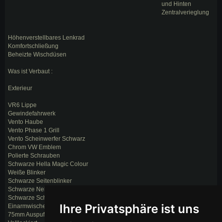
und Hinten
Zentralverieglung
Höhenverstellbares Lenkrad
Komfortschließung
Beheizte Wischdüsen
Was ist Verbaut :
Exterieur
VR6 Lippe
Gewindefahrwerk
Vento Haube
Vento Phase 1 Grill
Vento Scheinwerfer Schwarz
Chrom VW Emblem
Polierte Schrauben
Schwarze Hella Magic Colour
Weiße Blinker
Schwarze Seitenblinker
Schwarze Nebelscheinwerfer
Schwarze Scheiben
Ihre Privatsphäre ist uns
Einarmwischer
75mm Auspuff