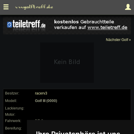
Nächster Golf »
Besitzer:
racerv3
Modell:
Golf III (0000)
Lackierung:
Motor:
Fahrwerk:
0/0 ()
Bereifung:
/ auf 0"