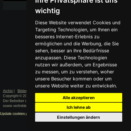
Ihre Privatsphäre ist uns
wichtig
Diese Website verwendet Cookies und
Targeting Technologien, um Ihnen ein
besseres Internet-Erlebnis zu
ermöglichen und die Werbung, die Sie
sehen, besser an Ihre Bedürfnisse
anzupassen. Diese Technologien
nutzen wir außerdem, um Ergebnisse
zu messen, um zu verstehen, woher
unsere Besucher kommen oder um
unsere Website weiter zu entwickeln.
Archiv
|
Bilder
|
Datenschutz
|
Impressum
Copyright © 2003 - 2019 · Alle Rechte vorbehalten.
Alle akzeptieren
Der Betreiber distanziert sich ausdrücklich von den Inhalten der Forenbeiträge
sowie verlinkter Internetseiten.
Ich lehne ab
Update cookies preferences
Einstellungen ändern