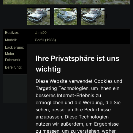
Besitzer:
chris90
Modell:
Golf II (1988)
Lackierung:
Motor:
Ihre Privatsphäre ist uns
Fahrwerk:
60/40 (supersport)
wichtig
Bereifung:
185/50 auf 15"
Exterieur:
Diese Website verwendet Cookies und
Targeting Technologien, um Ihnen ein
supersport 60/40
besseres Internet-Erlebnis zu
ermöglichen und die Werbung, die Sie
sehen, besser an Ihre Bedürfnisse
anzupassen. Diese Technologien
nutzen wir außerdem, um Ergebnisse
zu messen, um zu verstehen, woher