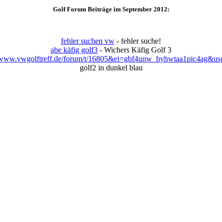
Golf Forum Beiträge im September 2012:
fehler suchen vw
- fehler suche!
abe käfig golf3
- Wichers Käfig Golf 3
www.vwgolftreff.de/forum/t/16805&ei=gbf4unw_hyhwtaa1pic4ag&u
golf2 in dunkel blau