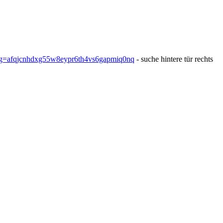
sg=afqjcnhdxg55w8eypr6th4vs6gapmiq0nq
- suche hintere tür rechts