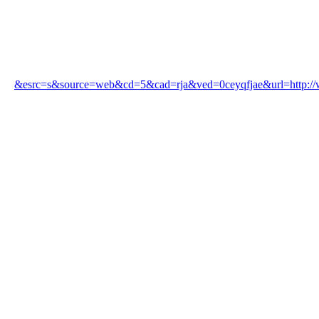
&esrc=s&source=web&cd=5&cad=rja&ved=0ceyqfjae&url=http://