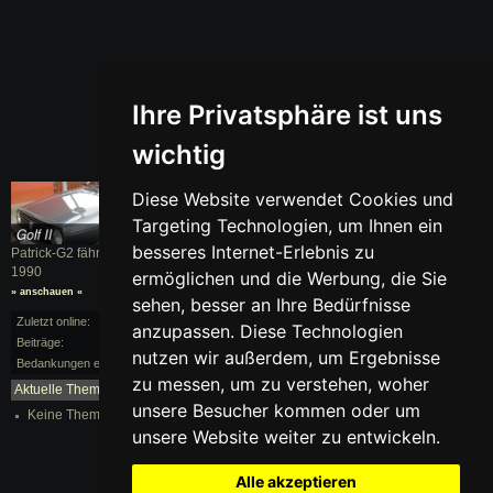
Ihre Privatsphäre ist uns
wichtig
Diese Website verwendet Cookies und
Targeting Technologien, um Ihnen ein
besseres Internet-Erlebnis zu
Patrick-G2 fährt einen
Golf II
, BJ.
1990
ermöglichen und die Werbung, die Sie
» anschauen «
sehen, besser an Ihre Bedürfnisse
Zuletzt online:
vor 166 Monaten
anzupassen. Diese Technologien
Beiträge:
0/3
nutzen wir außerdem, um Ergebnisse
Bedankungen erhalten:
0
zu messen, um zu verstehen, woher
Aktuelle Themen:
mehr...
unsere Besucher kommen oder um
Keine Themen vorhanden.
unsere Website weiter zu entwickeln.
Alle akzeptieren