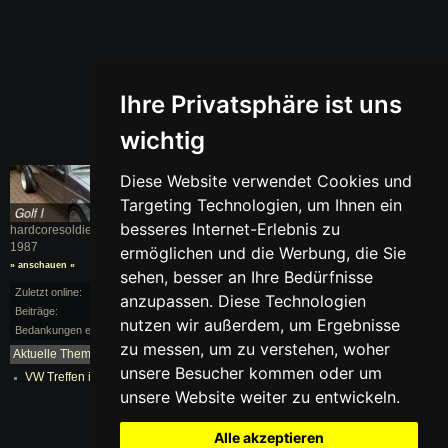
Ihre Privatsphäre ist uns
wichtig
Diese Website verwendet Cookies und
Targeting Technologien, um Ihnen ein
besseres Internet-Erlebnis zu
hardcoresoldier fährt einen
Golf I
, BJ.
1987
ermöglichen und die Werbung, die Sie
» anschauen «
sehen, besser an Ihre Bedürfnisse
Zuletzt online:
anzupassen. Diese Technologien
Beiträge:
1/24
nutzen wir außerdem, um Ergebnisse
Bedankungen erhalten:
0
zu messen, um zu verstehen, woher
Aktuelle Themen:
mehr...
unsere Besucher kommen oder um
VW Treffen in lichtenvoerde NL
unsere Website weiter zu entwickeln.
Alle akzeptieren