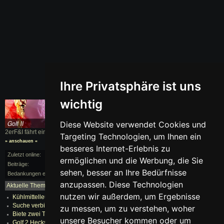
Ihre Privatsphäre ist uns
wichtig
Diese Website verwendet Cookies und
2erF&I fährt einen
Golf II
, BJ. 1991
Targeting Technologien, um Ihnen ein
» anschauen «
besseres Internet-Erlebnis zu
Zuletzt online:
vor 144 Monaten
ermöglichen und die Werbung, die Sie
Beiträge:
7/71
sehen, besser an Ihre Bedürfnisse
Bedankungen erhalten:
1
anzupassen. Diese Technologien
Aktuelle Themen:
mehr...
nutzen wir außerdem, um Ergebnisse
Kühlmittelleuchte Blinkt Golf 2 RP
Suche verbinder !
zu messen, um zu verstehen, woher
Biete zwei Tages Tickets fürs VW Blasen am Weekend
unsere Besucher kommen oder um
Golf 2 Heckschloß aussbaun !