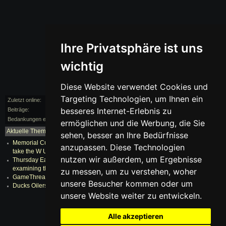
Ihre Privatsphäre ist uns
wichtig
Diese Website verwendet Cookies und
Targeting Technologien, um Ihnen ein
Zuletzt online:
vor 110 Monaten
besseres Internet-Erlebnis zu
Beiträge:
0/5
Bedankungen erhalten:
0
ermöglichen und die Werbung, die Sie
Aktuelle Themen:
mehr...
sehen, besser an Ihre Bedürfnisse
Memorial Cup recap The Erie Otters out engage in the Spitfires, still don just
anzupassen. Diese Technologien
take the W Uncooked
nutzen wir außerdem, um Ergebnisse
Thursday Early morning Fly Via Is absolutely everyone nevertheless
examining this? Vast Road Hockey
zu messen, um zu verstehen, woher
GameThread Vancouver Boston Nucks Misconduct
unsere Besucher kommen oder um
Ducks Oilers Activity 6 PREVIEW Finnish Them Anaheim Speaking to
unsere Website weiter zu entwickeln.
Alle akzeptieren