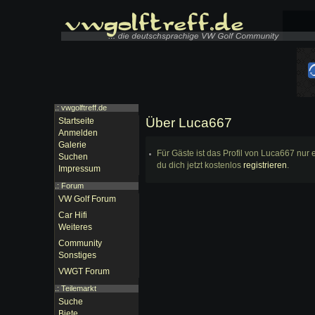
.: vwgolftreff.de
Über Luca667
Startseite
Anmelden
Galerie
Für Gäste ist das Profil von Luca667 nur 
Suchen
du dich jetzt kostenlos
registrieren
.
Impressum
.:
Forum
VW Golf Forum
Car Hifi
Weiteres
Community
Sonstiges
VWGT Forum
.:
Teilemarkt
Suche
Biete