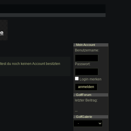
.: Mein Account
Benutzername:
lltest du noch keinen Account besitzten
Passwort:
Login merken
.: GolfForum
letzter Beitrag:
...
.: GolfGalerie