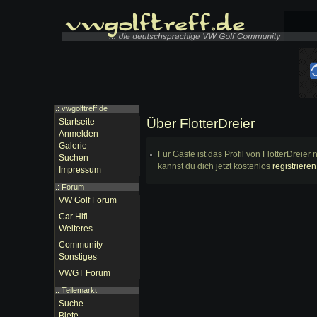
.: vwgolftreff.de
Über FlotterDreier
Startseite
Anmelden
Galerie
Für Gäste ist das Profil von FlotterDreie
Suchen
kannst du dich jetzt kostenlos
registrieren
Impressum
.:
Forum
VW Golf Forum
Car Hifi
Weiteres
Community
Sonstiges
VWGT Forum
.:
Teilemarkt
Suche
Biete