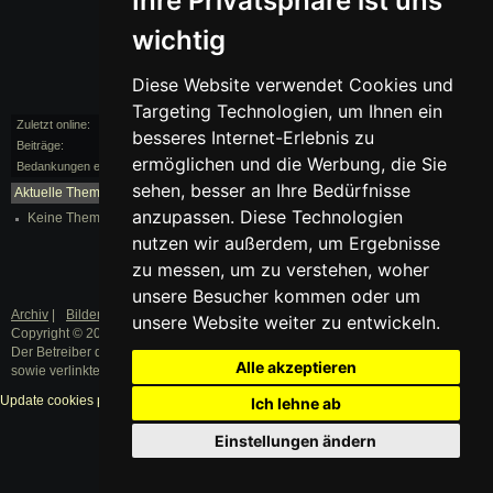
Ihre Privatsphäre ist uns
wichtig
Diese Website verwendet Cookies und
Targeting Technologien, um Ihnen ein
Zuletzt online:
vor 79 Monaten
besseres Internet-Erlebnis zu
Beiträge:
0/2
ermöglichen und die Werbung, die Sie
Bedankungen erhalten:
0
sehen, besser an Ihre Bedürfnisse
Aktuelle Themen:
mehr...
anzupassen. Diese Technologien
Keine Themen vorhanden.
nutzen wir außerdem, um Ergebnisse
zu messen, um zu verstehen, woher
unsere Besucher kommen oder um
Archiv
|
Bilder
|
Datenschutz
|
Impressum
unsere Website weiter zu entwickeln.
Copyright © 2003 - 2019 · Alle Rechte vorbehalten.
Der Betreiber distanziert sich ausdrücklich von den Inhalten der Forenbeiträge
Alle akzeptieren
sowie verlinkter Internetseiten.
Update cookies preferences
Ich lehne ab
Einstellungen ändern