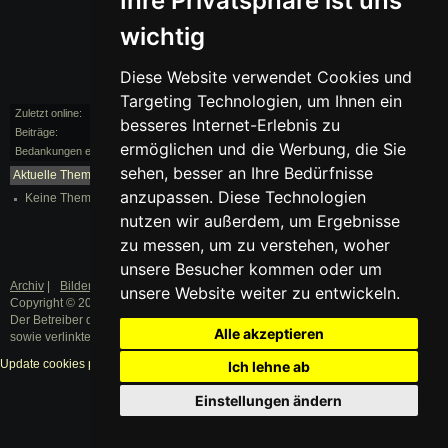
Ihre Privatsphäre ist uns
wichtig
Diese Website verwendet Cookies und
Targeting Technologien, um Ihnen ein
Zuletzt online:
vor 65 Monaten
besseres Internet-Erlebnis zu
Beiträge:
0/1
ermöglichen und die Werbung, die Sie
Bedankungen erhalten:
0
sehen, besser an Ihre Bedürfnisse
Aktuelle Themen:
mehr...
anzupassen. Diese Technologien
Keine Themen vorhanden.
nutzen wir außerdem, um Ergebnisse
zu messen, um zu verstehen, woher
unsere Besucher kommen oder um
Archiv
|
Bilder
|
Datenschutz
|
Impressum
unsere Website weiter zu entwickeln.
Copyright © 2003 - 2019 · Alle Rechte vorbehalten.
Der Betreiber distanziert sich ausdrücklich von den Inhalten der Forenbeiträge
Alle akzeptieren
sowie verlinkter Internetseiten.
Update cookies preferences
Ich lehne ab
Einstellungen ändern