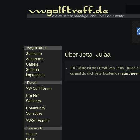
.: vwgolftreff.de
Über Jetta_Julää
Startseite
Anmelden
Galerie
Für Gäste ist das Profil von Jetta_Julää 
Suchen
kannst du dich jetzt kostenlos
registrieren
Impressum
.:
Forum
VW Golf Forum
Car Hifi
Weiteres
Community
Sonstiges
VWGT Forum
.:
Teilemarkt
Suche
Biete