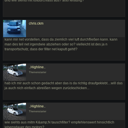
und wie siehts mit luftdurchlass aus? also leistung?
chris.ckm
kann mir net vorstellen, dass da ziemlich viel luft durchfließen kann. kann
man des teil net irgendwie abziehen oder so? vielleicht ist des ja n
transportschutz, dass der filter net kaputt geht!?
..Highline..
Themenstarter
hab ich mir auch schon gedacht aber das is da richtig draufgeklebt....will das
ja auch nich einfach abreißen wegen zurückschicken...
..Highline..
Themenstarter
wie siehts aus mitm K&amp;N tauschfilter? empfehlenswert hinsichtlich
lebensdauer des motors?