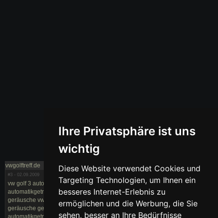
Ihre Privatsphäre ist uns
wichtig
vwgolftreff.de
Diese Website verwendet Cookies und
#3
- 02.09.2009
Targeting Technologien, um Ihnen ein
vw golf 3 automatik rattern golf 3 automatik knattern golf v tiptronic probleme
besseres Internet-Erlebnis zu
automatikgetriebe macht geräusche im stand automatikgetriebe macht
geräusche vw golf schaltgetriebe v.automatik vw golf 3 automatik geräusche
ermöglichen und die Werbung, die Sie
geräusche getriebeglocke automatikgetriebe golf 3 gerÄusche
sehen, besser an Ihre Bedürfnisse
automatikgetriebe macht im 1.gang geräusche automatikgetriebe surren golf