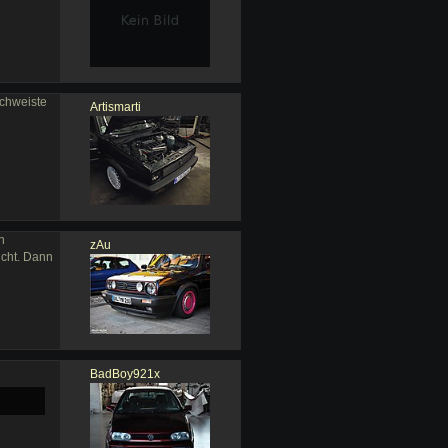
schweiste
Artismarti
n
zAu
icht. Dann
BadBoy921x