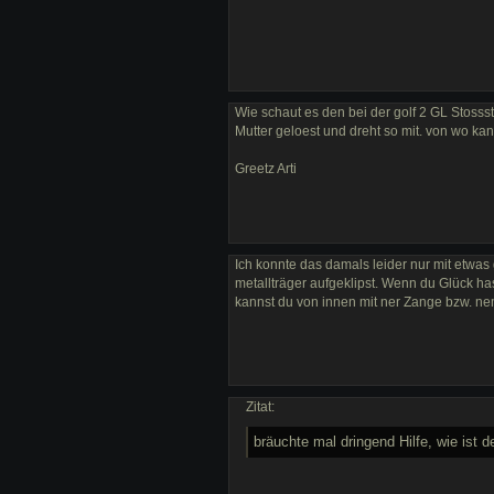
Wie schaut es den bei der golf 2 GL Stoss
Mutter geloest und dreht so mit. von wo k
Greetz Arti
Ich konnte das damals leider nur mit etwas 
metallträger aufgeklipst. Wenn du Glück ha
kannst du von innen mit ner Zange bzw. n
Zitat:
bräuchte mal dringend Hilfe, wie ist 