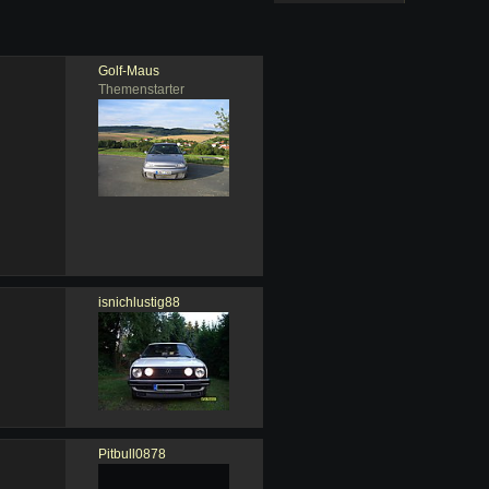
Golf-Maus
Themenstarter
isnichlustig88
Pitbull0878