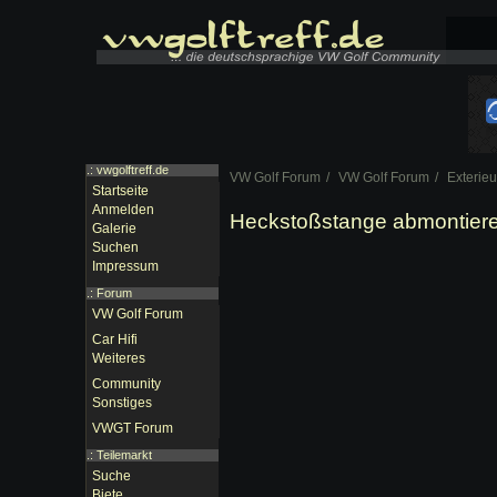
.: vwgolftreff.de
VW Golf Forum
VW Golf Forum
Exterieu
Startseite
Anmelden
Heckstoßstange abmontier
Galerie
Suchen
Impressum
.:
Forum
VW Golf Forum
Car Hifi
Weiteres
Community
Sonstiges
VWGT Forum
.:
Teilemarkt
Suche
Biete