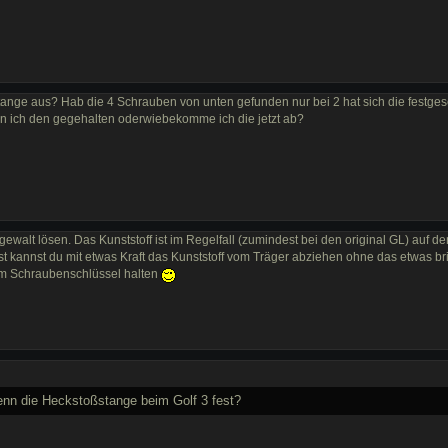
stange aus? Hab die 4 Schrauben von unten gefunden nur bei 2 hat sich die festge
ann ich den gegehalten oderwiebekomme ich die jetzt ab?
gewalt lösen. Das Kunststoff ist im Regelfall (zumindest bei den original GL) auf de
st kannst du mit etwas Kraft das Kunststoff vom Träger abziehen ohne das etwas br
em Schraubenschlüssel halten
denn die Heckstoßstange beim Golf 3 fest?