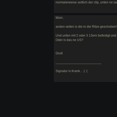
normalerweise seitlich der clip, unten ne
Moin..
anden seiten is die in die Ritze geschoben!
Und unten mit 2 oder 3 13ern befestigt und 
Oder is das ne US?
Gruß
_________________________
Signatur is Krank... :( :(