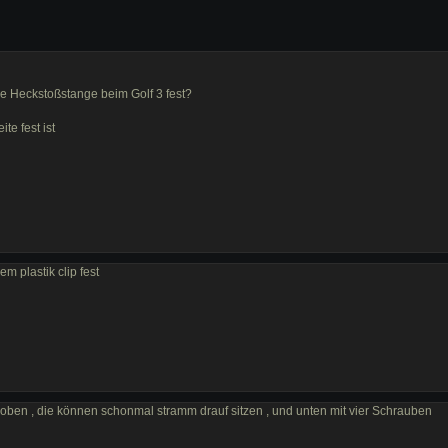
die Heckstoßstange beim Golf 3 fest?
te fest ist
em plastik clip fest
schoben , die können schonmal stramm drauf sitzen , und unten mit vier Schrauben