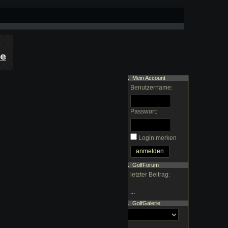
.: Mein Account
Benutzername:
Passwort:
Login merken
.: GolfForum
letzter Beitrag:
...
.: GolfGalerie