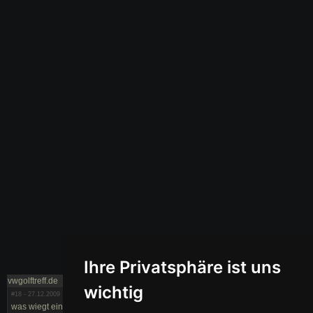
Ihre Privatsphäre ist uns
vwgolftreff.de
wichtig
#18
- 27.12.2009
was wiegt ein vw golf erleichterte schwungscheibe golf 1 cabrio schwungrad