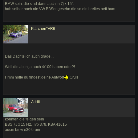
BMW sein. die sind dann auch in 7j x 15".
hab selber noch nie VW BBSer gesehn die so ein breites bett ham.
Klärchen*VR6
Das Dachte ich auch grade....
Weil die alten ja auch 4/100 haben oder?!
Hmm hoffe du findest deine Antwort
Gruß
AddII
könnten die felgen sein
BBS 7J x 15 H2, Typ 378, KBA 41615
ausm bmw e30forum