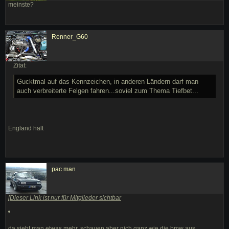
meinste?
Renner_G60
Zitat:
Gucktmal auf das Kennzeichen, in anderen Ländern darf man
auch verbreiterte Felgen fahren...soviel zum Thema Tiefbet...
England halt
pac man
[
Dieser Link ist nur für Mitglieder sichtbar
da sieht man etwas mehr. schauen aber nich ganz wie die bmw aus....