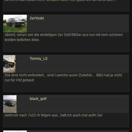
2erYoshi
stimmt. sehen wie die einteiligen 2er Golf BBSer aus nur mit nem schönen
breiten bettchen dran.
Tommy_LE
Die sind nicht verbreitert... sind i.welche ausm Zubehör.... BBS hat ja nicht
nur für VW gebaut
black_golf
sieht mir nach 7x15 rh felgen aus...hatt ich auch mal aufm 2er