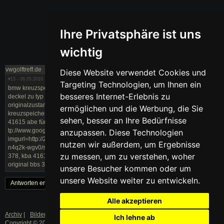
Ihre Privatsphäre ist uns
wichtig
vwgolftreff.de
Diese Website verwendet Cookies und
#15
- 06.05.2010
Targeting Technologien, um Ihnen ein
bmw kreuzspeichenfelgen passende embleme originale golf 2 felgen bbs
besseres Internet-Erlebnis zu
deckel zu typ 378 bbs kba 41615 bbs felgen schwarz golf 2 vw golf 2
originalzustand 6x15 golf 2 2 golf felgen golf 2 bbs original bmw
ermöglichen und die Werbung, die Sie
kreuzspeichenfelgen 4/100 tp://www.google.de/imgres?start=35 bbs kba
sehen, besser an Ihre Bedürfnisse
41615 abe für vw golf 2 mit bbs 6x15 felgen blogspot
tp://www.google.ch/imgres?
anzupassen. Diese Technologien
imgurl=http://2.bp.blogspot.com/_9udz8dgv1pg/s5dpfbxkeii/aaaaaaaamd8/q
nutzen wir außerdem, um Ergebnisse
n4q2k-wgv0/s1600/golf-2-abf%2b(8).jpg 6x15 bbs golf 2 bbs 7j x 15 h2, typ
zu messen, um zu verstehen, woher
378, kba 41615 bbs felge bmw 7jx15h2 was für reifengröße passen 2 golf
original bbs 378 kba 41615
unsere Besucher kommen oder um
unsere Website weiter zu entwickeln.
Antworten erstellen
« Zurück
1
Weiter »
Alle akzeptieren
Archiv
|
Bilder
|
Datenschutz
|
Impressum
Ich lehne ab
Copyright © 2003 - 2019 · Alle Rechte vorbehalten.