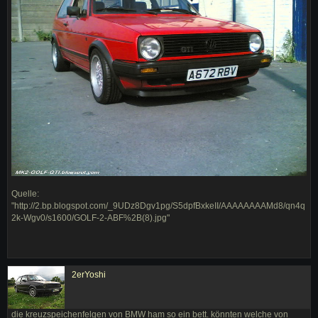
Quelle:
"http://2.bp.blogspot.com/_9UDz8Dgv1pg/S5dpfBxkeII/AAAAAAAAMd8/qn4q
2k-Wgv0/s1600/GOLF-2-ABF%2B(8).jpg"
2erYoshi
die kreuzspeichenfelgen von BMW ham so ein bett. könnten welche von