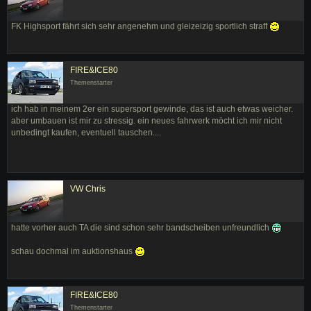
FK Highsport fährt sich sehr angenehm und gleizeizig sportlich straff
FIRE&ICE80
Themenstarter
ich hab in meinem 2er ein supersport gewinde, das ist auch etwas weicher.
aber umbauen ist mir zu stressig. ein neues fahrwerk möcht ich mir nicht
unbedingt kaufen, eventuell tauschen....
VW Chris
hatte vorher auch TA die sind schon sehr bandscheiben unfreundlich
schau dochmal im auktionshaus
FIRE&ICE80
Themenstarter