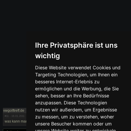
Ihre Privatsphäre ist uns
wichtig
Diese Website verwendet Cookies und
Targeting Technologien, um Ihnen ein
besseres Internet-Erlebnis zu
ermöglichen und die Werbung, die Sie
sehen, besser an Ihre Bedürfnisse
anzupassen. Diese Technologien
nutzen wir außerdem, um Ergebnisse
vwgolftreff.de
zu messen, um zu verstehen, woher
#11
- 16.01.2011
was kann man machen bei hartem fahrwerk
unsere Besucher kommen oder um
unsere Website weiter zu entwickeln.