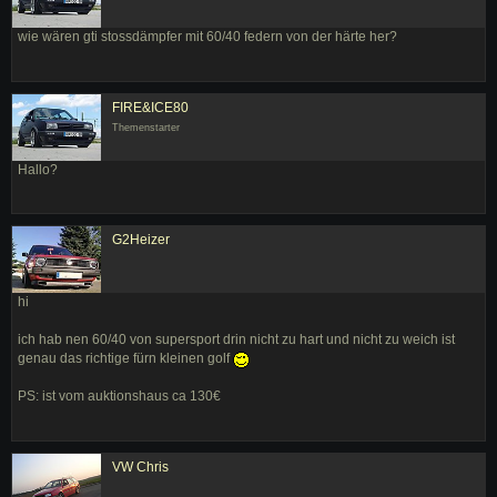
wie wären gti stossdämpfer mit 60/40 federn von der härte her?
FIRE&ICE80
Themenstarter
Hallo?
G2Heizer
hi
ich hab nen 60/40 von supersport drin nicht zu hart und nicht zu weich ist
genau das richtige fürn kleinen golf
PS: ist vom auktionshaus ca 130€
VW Chris