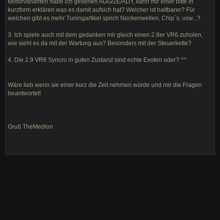
Motorvarianten habe ich gesehen AGG/2E/ADY, kann mir einer bitte in
kurzform erklären was es damit aufsich hat? Welcher ist haltbarer? Für
welchen gibt es mehr Tuningartikel sprich Nockenwellen, Chip´s, usw...?
3. Ich spiele auch mit dem gedanken mir gleich einen 2.8er VR6 zuholen,
wie sieht es da mit der Wartung aus? Besonders mit der Steuerkette?
4. Die 2.9 VR6 Syncro in guten Zustand sind echte Exoten oder? ^^
Wäre lieb wenn sie einer kurz die Zeit nehmen würde und mir die Fragen
beantwortet!
Gruß TheMedion