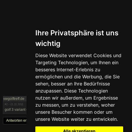
Ihre Privatsphäre ist uns
wichtig
Diese Website verwendet Cookies und
Targeting Technologien, um Ihnen ein
besseres Internet-Erlebnis zu
ermöglichen und die Werbung, die Sie
sehen, besser an Ihre Bedürfnisse
anzupassen. Diese Technologien
nutzen wir außerdem, um Ergebnisse
vwgolftreff.de
zu messen, um zu verstehen, woher
#2
- 21.11.2011
golf 3 variant empfelung
unsere Besucher kommen oder um
unsere Website weiter zu entwickeln.
Antworten erstellen
« Zurück
1
Weiter »
Alle akzeptieren