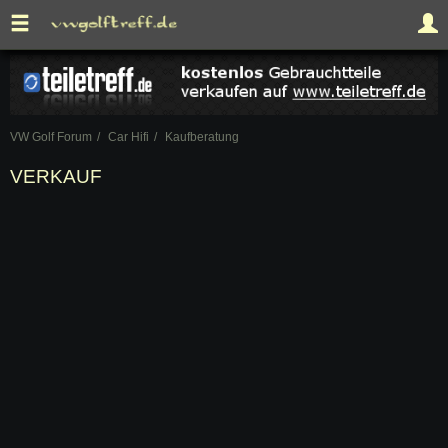
VW Golf Forum
Car Hifi
Kaufberatung
VERKAUF