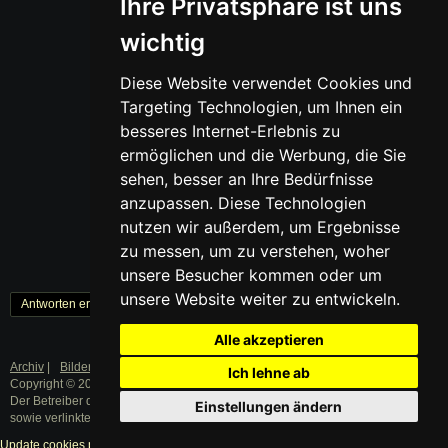
Ihre Privatsphäre ist uns
wichtig
Diese Website verwendet Cookies und
Targeting Technologien, um Ihnen ein
besseres Internet-Erlebnis zu
ermöglichen und die Werbung, die Sie
sehen, besser an Ihre Bedürfnisse
anzupassen. Diese Technologien
nutzen wir außerdem, um Ergebnisse
zu messen, um zu verstehen, woher
unsere Besucher kommen oder um
unsere Website weiter zu entwickeln.
Antworten erstellen
« Zurück
1
Weiter »
Alle akzeptieren
Archiv
|
Bilder
|
Datenschutz
|
Impressum
Ich lehne ab
Copyright © 2003 - 2019 · Alle Rechte vorbehalten.
Der Betreiber distanziert sich ausdrücklich von den Inhalten der Forenbeiträge
Einstellungen ändern
sowie verlinkter Internetseiten.
Update cookies preferences