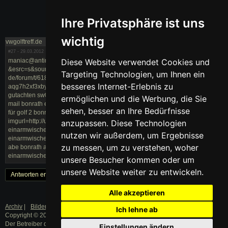
Ihre Privatsphäre ist uns
wichtig
vwgolftreff.de
#27
- 29.03.2012
Diese Website verwendet Cookies und
maniac@antimaterie
&esrc=s&source=web&cd=5&ved=0cheqraioajae&url=http://www.vwgolftreff.
Targeting Technologien, um Ihnen ein
de/forum/t/6182&ei=vermuo_umojvswbxgodgaq&usg=afqjcng2twaqfpf61trqz
besseres Internet-Erlebnis zu
aqg7h2xf3xbyg&bvm=bv.1355534169,d.yms bonrath einarmwischer
gutachten sw03 abe für bonrath-einarmwischer abe bonrath sw 3 vw abe e
ermöglichen und die Werbung, die Sie
mail bonrath einarmwischer abe golf 2 abe für den bonrath einarmwischer
sehen, besser an Ihre Bedürfnisse
für golf 2 bonrath golf 2 bonrath gutachten golf 3 tp://www.google.de/imgres?
imgurl=http://upload.vwgolftreff.de/cars/thumb/4000/4167_1.jpg
anzupassen. Diese Technologien
einarmwischer gutachten golf 2 bonrath einarmwischer golf 3 abe bonrath
nutzen wir außerdem, um Ergebnisse
einarmwischer golf 3 neu bonrath eaw sw03 einarmscheibenwischer golf
zu messen, um zu verstehen, woher
abe bonrath abe golf 2 tüv bonrath einarmwischer golf 2 abe für bonrath
einarmwischer golf 3 bonrath einarmwischer abe golf2
unsere Besucher kommen oder um
unsere Website weiter zu entwickeln.
Antworten erstellen
« Zurück
1
Weiter »
Alle akzeptieren
Archiv
|
Bilder
|
Datenschutz
|
Impressum
Ich lehne ab
Copyright © 2003 - 2019 · Alle Rechte vorbehalten.
Der Betreiber distanziert sich ausdrücklich von den Inhalten der Forenbeiträge
Einstellungen ändern