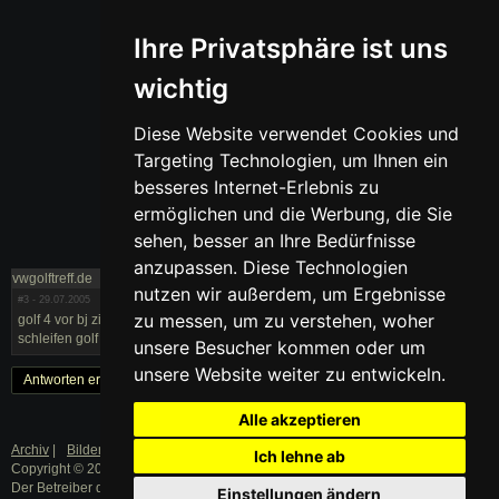
Ihre Privatsphäre ist uns
wichtig
Diese Website verwendet Cookies und
Targeting Technologien, um Ihnen ein
besseres Internet-Erlebnis zu
ermöglichen und die Werbung, die Sie
sehen, besser an Ihre Bedürfnisse
anzupassen. Diese Technologien
vwgolftreff.de
nutzen wir außerdem, um Ergebnisse
#3
- 29.07.2005
zu messen, um zu verstehen, woher
golf 4 vor bj zierleisten nur geklebt zierleiste vw golf 4 schrott zierleisten
schleifen golf 4 sind bei golf iv zierleisten geklebt?
unsere Besucher kommen oder um
unsere Website weiter zu entwickeln.
Antworten erstellen
« Zurück
1
Weiter »
Alle akzeptieren
Archiv
|
Bilder
|
Datenschutz
|
Impressum
Ich lehne ab
Copyright © 2003 - 2019 · Alle Rechte vorbehalten.
Der Betreiber distanziert sich ausdrücklich von den Inhalten der Forenbeiträge
Einstellungen ändern