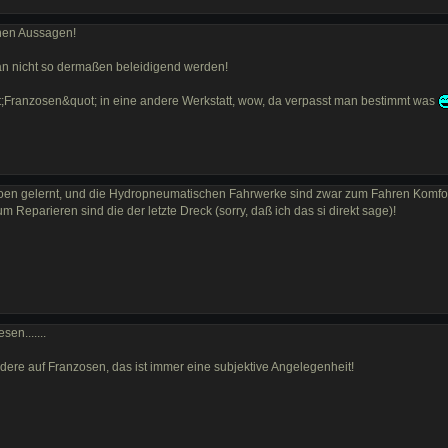
inen Aussagen!
an nicht so dermaßen beleidigend werden!
Franzosen&quot; in eine andere Werkstatt, wow, da verpasst man bestimmt was
 Citroen gelernt, und die Hydropneumatischen Fahrwerke sind zwar zum Fahren Komfo
m Reparieren sind die der letzte Dreck (sorry, daß ich das si direkt sage)!
en.......
dere auf Franzosen, das ist immer eine subjektive Angelegenheit!