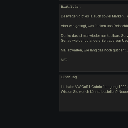
Exakt Süße...
Deswegen gibt es ja auch soviel Marken... 
Aber wie gesagt, was Jucken uns Reisschüs
Denke das ist mal wieder nur kostbare Ser
Genau wie genug andere Beiträge von Usern
Mal abwarten, wie lang das noch gut geht...
MfG
Guten Tag
Ich habe VW Golf 1 Cabrio Jahrgang 1992 mi
Wissen Sie wo ich könnte bestellen? Neues T