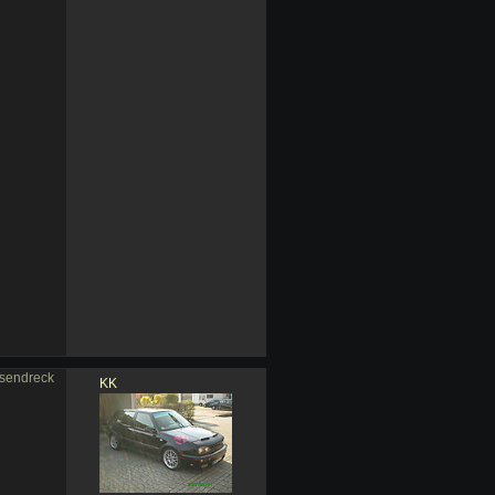
osendreck
KK