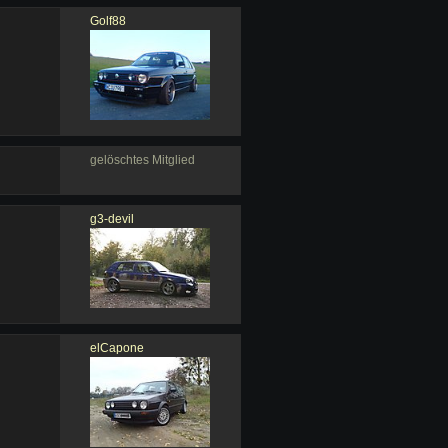
Golf88
gelöschtes Mitglied
g3-devil
elCapone