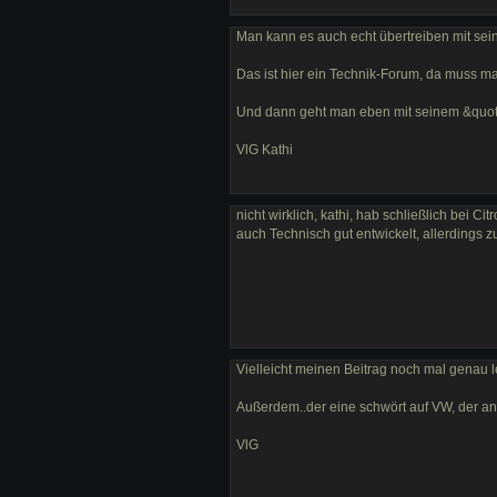
Man kann es auch echt übertreiben mit se
Das ist hier ein Technik-Forum, da muss m
Und dann geht man eben mit seinem &quot;
VlG Kathi
nicht wirklich, kathi, hab schließlich bei
auch Technisch gut entwickelt, allerdings zu
Vielleicht meinen Beitrag noch mal genau les
Außerdem..der eine schwört auf VW, der an
VlG