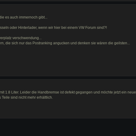
die es auch immernoch gibt...
seln oder Hinterlader, wenn wir hier bei einem VW Forum sind?!
verplatz verschwendung...
, die sich nur das Postranking angucken und denken sie wären die geilsten...
t 1.8 Liter. Leider die Handbremse ist defekt gegangen und möchte jetzt ein neue
eile sind nicht mehr erhältlich.