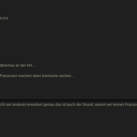
A?!?!
dbremse an der HA...
 Franzosen machen eben komische sachen...
ht viel anderes erwarten! genau das ist auch der Grund, warum wir keinen Franz