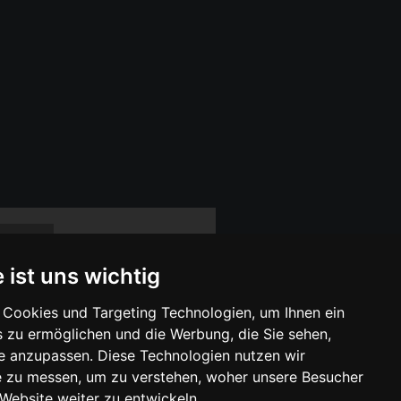
lf 2
fqjcnhn61
 ist uns wichtig
remsseil
=afqjcnf1
Cookies und Targeting Technologien, um Ihnen ein
s zu ermöglichen und die Werbung, die Sie sehen,
se anzupassen. Diese Technologien nutzen wir
« Zurück
1
Weiter »
 zu messen, um zu verstehen, woher unsere Besucher
ebsite weiter zu entwickeln.