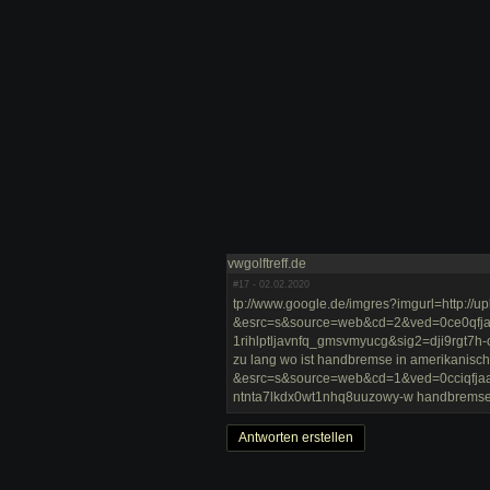
vwgolftreff.de
#17
- 02.02.2020
tp://www.google.de/imgres?imgurl=http://u
&esrc=s&source=web&cd=2&ved=0ce0qfjab&
1rihlptljavnfq_gmsvmyucg&sig2=dji9rgt7h-
zu lang wo ist handbremse in amerikanische
&esrc=s&source=web&cd=1&ved=0cciqfjaa&
ntnta7lkdx0wt1nhq8uuzowy-w handbremse ei
Antworten erstellen