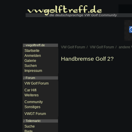
.: vwgolftreff.de
VW Golf Forum
VW Golf Forum
andere 
Startseite
Anmelden
Handbremse Golf 2?
Galerie
Suchen
Impressum
.:
Forum
VW Golf Forum
Car Hifi
Weiteres
Community
Sonstiges
VWGT Forum
.:
Teilemarkt
Suche
Biete