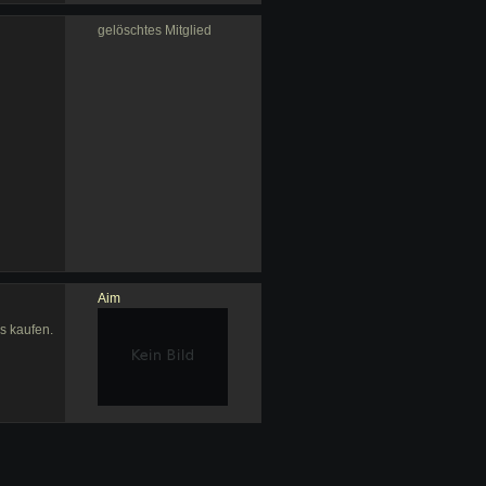
gelöschtes Mitglied
Aim
s kaufen.