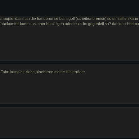
behauptet das man die handbremse beim golf (scheibenbremse) so einstellen kan
inbekommt! kann das einer bestätigen oder ist es im gegenteil so? danke schonm
hrt komplett ziehe,blockieren meine Hinterräder.