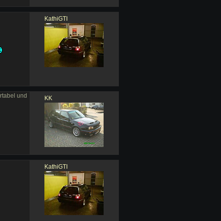
KathiGTI
rtabel und
KK
KathiGTI