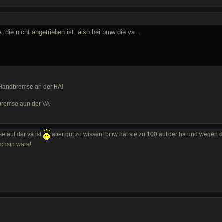
 die nicht angetrieben ist. also bei bmw die va...
 Handbremse an der HA!
dbremse aun der VA
se auf der va ist
aber gut zu wissen! bmw hat sie zu 100 auf der ha und wegen d
achsin wäre!