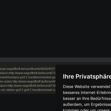
pload.vwgolftreff.de/cars/thumb/4000/4537_1.jpg wie lang sind handbremse beim go
url=http://www.vwgolftreff.de/forum/t/7381&ei=mdj8t96cccjwtaayvemscq&usg=a
Ihre Privatsphäre
oewrk5wrdqna golf 2 handbremshebel golf2 handbremsseil zu lang? ^golf 2 handb
n autos http://www.vwgolftreff.de/forum/t/7381
url=http://www.vwgolftreff.de/forum/t/7381,2&ei=gmzoukdzbymv0qwuxyggcw&usg
Diese Website verwendet 
n stellen golf 2 golf 2 handbremsseil zu lang
besseres Internet-Erlebni
besser an Ihre Bedürfnis
außerdem, um Ergebnisse
kommen oder um unsere W