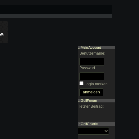
.: Mein Account
Benutzername:
Passwort:
Login merken
.: GolfForum
letzter Beitrag:
...
.: GolfGalerie