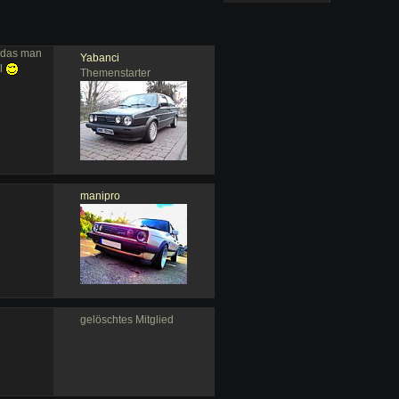
n das man
Yabanci
al
Themenstarter
manipro
gelöschtes Mitglied