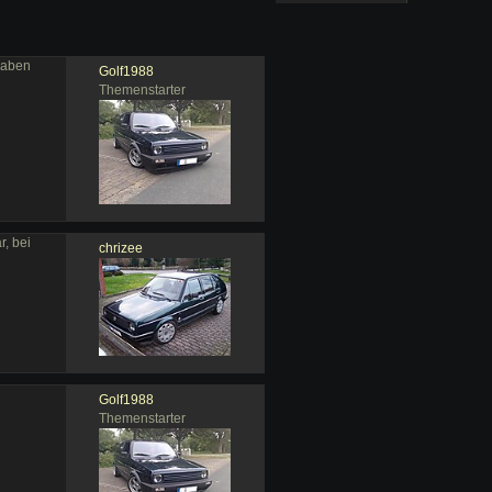
 haben
Golf1988
Themenstarter
r, bei
chrizee
Golf1988
Themenstarter