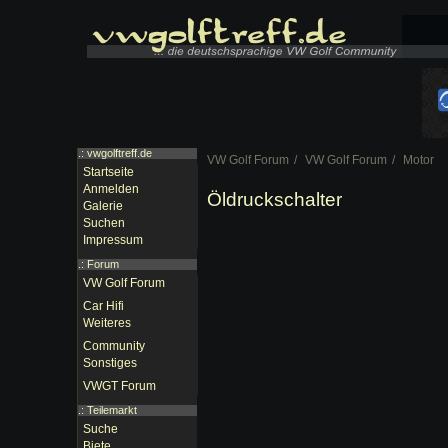
.: vwgolftreff.de
VW Golf Forum
VW Golf Forum
Motor
Startseite
Anmelden
Öldruckschalter
Galerie
Suchen
Impressum
.:
Forum
VW Golf Forum
Car Hifi
Weiteres
Community
Sonstiges
VWGT Forum
.:
Teilemarkt
Suche
Biete