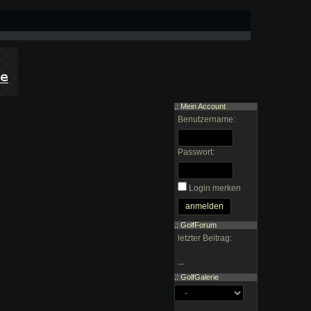
.: Mein Account
Benutzername:
Passwort:
Login merken
.: GolfForum
letzter Beitrag:
...
.: GolfGalerie