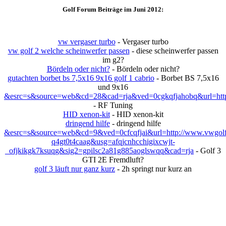
Golf Forum Beiträge im Juni 2012:
vw vergaser turbo
- Vergaser turbo
vw golf 2 welche scheinwerfer passen
- diese scheinwerfer passen
im g2?
Bördeln oder nicht?
- Bördeln oder nicht?
gutachten borbet bs 7,5x16 9x16 golf 1 cabrio
- Borbet BS 7,5x16
und 9x16
&esrc=s&source=web&cd=28&cad=rja&ved=0cgkqfjahobq&url=http:
- RF Tuning
HID xenon-kit
- HID xenon-kit
dringend hilfe
- dringend hilfe
&esrc=s&source=web&cd=9&ved=0cfcqfjai&url=http://www.vwgolftr
q4gt0t4caag&usg=afqjcnhcchigixcwjt-
_ofjkikgk7ksuqg&sig2=gpilsc2a81g885aoglswqq&cad=rja
- Golf 3
GTI 2E Fremdluft?
golf 3 läuft nur ganz kurz
- 2h springt nur kurz an