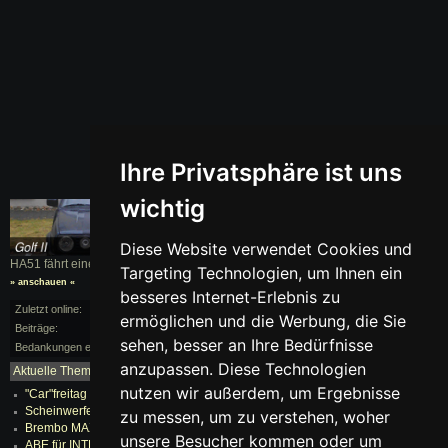
Ihre Privatsphäre ist uns
wichtig
Diese Website verwendet Cookies und
HA51 fährt einen
Golf II
, BJ. 1990
Targeting Technologien, um Ihnen ein
» anschauen «
besseres Internet-Erlebnis zu
Zuletzt online:
vor 170 Monaten
ermöglichen und die Werbung, die Sie
Beiträge:
1/32
sehen, besser an Ihre Bedürfnisse
Bedankungen erhalten:
0
anzupassen. Diese Technologien
Aktuelle Themen:
mehr...
nutzen wir außerdem, um Ergebnisse
"Car"freitag am Ring 06.04.12
Scheinwerferleiste steht auf einer Seite ab
zu messen, um zu verstehen, woher
Brembo MAX Scheiben & Ferodo Beläge auf Golf II
unsere Besucher kommen oder um
ABE für INTRA Felge 7x15