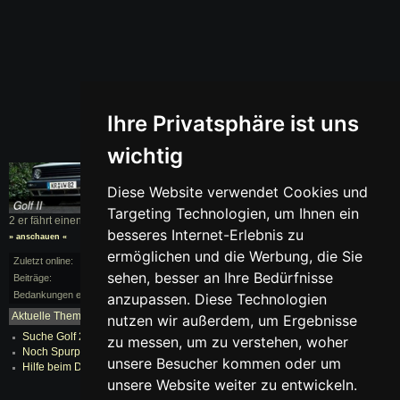
Ihre Privatsphäre ist uns
wichtig
Diese Website verwendet Cookies und
Targeting Technologien, um Ihnen ein
2 er fährt einen
Golf II
, BJ. 1991
besseres Internet-Erlebnis zu
» anschauen «
ermöglichen und die Werbung, die Sie
Zuletzt online:
vor 219 Monaten
sehen, besser an Ihre Bedürfnisse
Beiträge:
3/13
Bedankungen erhalten:
0
anzupassen. Diese Technologien
Aktuelle Themen:
nutzen wir außerdem, um Ergebnisse
mehr...
Suche Golf 2 Race flag Bilder
zu messen, um zu verstehen, woher
Noch Spurplatten ?
unsere Besucher kommen oder um
Hilfe beim Domstreben wirrwar ^^
unsere Website weiter zu entwickeln.