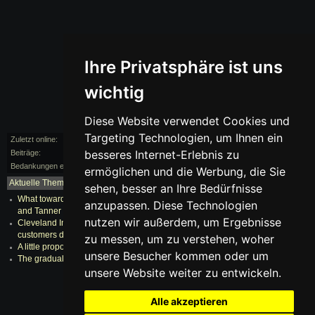
Ihre Privatsphäre ist uns
wichtig
Diese Website verwendet Cookies und
Targeting Technologien, um Ihnen ein
Zuletzt online:
vor 101 Monaten
besseres Internet-Erlebnis zu
Beiträge:
0/5
Bedankungen erhalten:
0
ermöglichen und die Werbung, die Sie
Aktuelle Themen:
mehr...
sehen, besser an Ihre Bedürfnisse
What towards anticipate out of Washington Nationalsstarters Gio Gonzalez
anzupassen. Diese Technologien
and Tanner Roark within 201
nutzen wir außerdem, um Ergebnisse
Cleveland Indians Rule 5 Draft: Jordan Milbrath involving 3 potential
customers dropped
zu messen, um zu verstehen, woher
A little proposal
unsere Besucher kommen oder um
The gradual no cost consultant current market is serving to the Marlins
unsere Website weiter zu entwickeln.
Alle akzeptieren