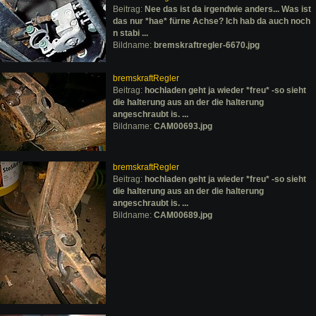
Beitrag:
Nee das ist da irgendwie anders... Was ist
das nur *hae* fürne Achse? Ich hab da auch noch
n stabi ...
Bildname:
bremskraftregler-6670.jpg
bremskraftRegler
Beitrag:
hochladen geht ja wieder *freu* -so sieht
die halterung aus an der die halterung
angeschraubt is. ...
Bildname:
CAM00693.jpg
bremskraftRegler
Beitrag:
hochladen geht ja wieder *freu* -so sieht
die halterung aus an der die halterung
angeschraubt is. ...
Bildname:
CAM00689.jpg