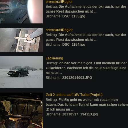
bremskraftRegler
Beitrag:
Die Aufnahme ist da der bkr auch, nur der
ganze Rest dazwischen nicht ...
Bildname:
DSC_1155.jpg
bremskraftRegler
Beitrag:
Die Aufnahme ist da der bkr auch, nur der
ganze Rest dazwischen nicht ...
Bildname:
DSC_1154.jpg
Lackierung
Beitrag:
ich hab vor mein golf 3 mit meinem bruder
zu lackieren, nachdem ich die neuen kotflügel und
ne neue ...
Bildname:
23012014003.JPG
Golf 2 umbau auf 16V Turbo(Projekt)
Beitrag:
Fleißig geht es weiter mit zusammen
bauen. Das licht am Tunnel kann man schon sehen
:D Ich muss nu ...
Bildname:
20130517_194113.jpg