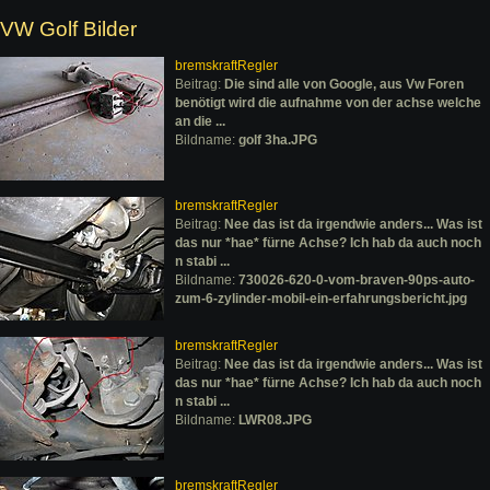
VW Golf Bilder
bremskraftRegler
Beitrag:
Die sind alle von Google, aus Vw Foren
benötigt wird die aufnahme von der achse welche
an die ...
Bildname:
golf 3ha.JPG
bremskraftRegler
Beitrag:
Nee das ist da irgendwie anders... Was ist
das nur *hae* fürne Achse? Ich hab da auch noch
n stabi ...
Bildname:
730026-620-0-vom-braven-90ps-auto-
zum-6-zylinder-mobil-ein-erfahrungsbericht.jpg
bremskraftRegler
Beitrag:
Nee das ist da irgendwie anders... Was ist
das nur *hae* fürne Achse? Ich hab da auch noch
n stabi ...
Bildname:
LWR08.JPG
bremskraftRegler