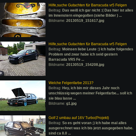
Hilfe,suche Gutachten für Barracuda vr5 Felgen
Beitrag:
Das weiß ich gar nicht :( Das hier ist alles
im Innenstern eingegoßen (siehe Bilder ) ...
Bildname:
20130519_151617.jpg
Hilfe,suche Gutachten für Barracuda vr5 Felgen
Beitrag:
Moinsen liebe Leute :) Ich habe folgendes
Problem und zwar habe ich seid gestern
Barracuda VR5 Fe ...
Bildname:
20130519_154208.jpg
Welche Felgenfarbe 2013?
Beitrag:
Hey, ich bin mir dieses Jahr noch
unschlüssig wegen meiner Felgenfarbe... soll ich
sie blau lasse ...
Bildname:
g1.jpg
Golf 2 umbau auf 16V Turbo(Projekt)
Beitrag:
So es geht voran ;) Ich habe mal alles
ausgerechnet was ich bis jetzt ausgegeben habe.
sind ca 8.0 ...