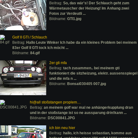
Beitrag:
So, das wär's! Der Schlauch geht zum
Wärmetauscher der Heizung! Im Anhang zwei
Fotos zur Verdeutli ...
Bildname:
GTI1.jpg
Golf II GTI / Schlauch
Beitrag:
Hallo Leute Winker Ich habe da ein kleines Problem bei meinem
83er Golf II GTI tock Ich möcht ...
Bildname:
84.gif
2er gti mfa
Beitrag:
tach zusammen.. bei meinem gti
funktioniert die sitzheizung, elektr. aussensspiegel
und die mfa n ...
Bildname:
Bonsai030405 007.jpg
hi@all stoßstangen proplem....
Beitrag:
an meinem golf war mal ne anhängerkupplung dran
und in der stoßstange ist so ne aussparung drin!kann ...
Bildname:
DSC00841.JPG
ich bin neu hier
Beitrag:
hallo, ich heisse sebastian, komme aus