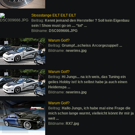
Stossstange EILT EILT EILT
Beitrag:
Kennt jemand den Hersteller ? Soll kein Eigenbau
sein ! Show must go on .... *lol* ...
Bildname:
DSC009666.JPG
Warum Golf?
Beitrag:
Grumpf...scheiss Arcorgezuppel! ...
Bildname:
newrims.jpg
Warum Golf?
Beitrag:
Hi Jungs... na ich weis, das Tuning ein
geiles Hobby ist! Ich selbst habe ja auch einen
Heidenspa ...
Bildname:
newrims.jpg
Warum Golf?
Beitrag:
Hallo Jungs, ich habe mal eine Frage die
mich schon lange wurmt, vielleicht könnt ihr mir ja
weit ...
Bildname:
RX7.jpg