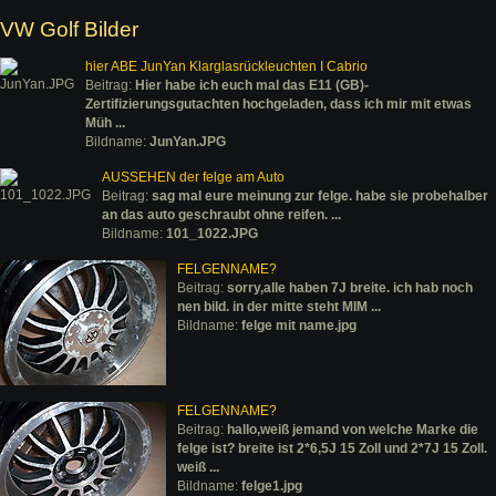
VW Golf Bilder
hier ABE JunYan Klarglasrückleuchten I Cabrio
Beitrag:
Hier habe ich euch mal das E11 (GB)-
Zertifizierungsgutachten hochgeladen, dass ich mir mit etwas
Müh ...
Bildname:
JunYan.JPG
AUSSEHEN der felge am Auto
Beitrag:
sag mal eure meinung zur felge. habe sie probehalber
an das auto geschraubt ohne reifen. ...
Bildname:
101_1022.JPG
FELGENNAME?
Beitrag:
sorry,alle haben 7J breite. ich hab noch
nen bild. in der mitte steht MIM ...
Bildname:
felge mit name.jpg
FELGENNAME?
Beitrag:
hallo,weiß jemand von welche Marke die
felge ist? breite ist 2*6,5J 15 Zoll und 2*7J 15 Zoll.
weiß ...
Bildname:
felge1.jpg