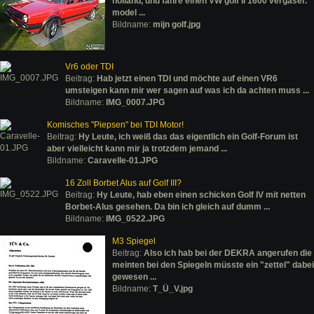
holland, und fahre einen VW golf II 1600 vergaser.
model ...
Bildname:
mijn golf.jpg
Vr6 oder TDI
Beitrag:
Hab jetzt einen TDI und möchte auf einen VR6
umsteigen kann mir wer sagen auf was ich da achten muss ...
Bildname:
IMG_0007.JPG
Komisches "Piepsen" bei TDI Motor!
Beitrag:
Hy Leute, ich weiß das das eigentlich ein Golf-Forum ist
aber vielleicht kann mir ja trotzdem jemand ...
Bildname:
Caravelle-01.JPG
16 Zoll Borbet Alus auf Golf III?
Beitrag:
Hy Leute, hab eben einen schicken Golf IV mit netten
Borbet-Alus gesehen. Da bin ich gleich auf dumm ...
Bildname:
IMG_0522.JPG
M3 Spiegel
Beitrag:
Also ich hab bei der DEKRA angerufen die
meinten bei den Spiegeln müsste ein "zettel" dabei
gewesen ...
Bildname:
T_Ü_V.jpg