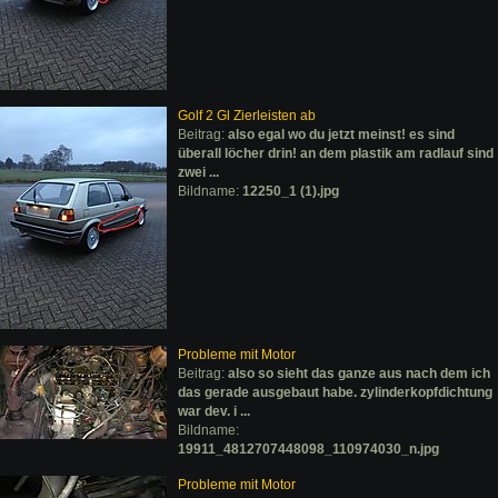
Golf 2 Gl Zierleisten ab
Beitrag:
also egal wo du jetzt meinst! es sind
überall löcher drin! an dem plastik am radlauf sind
zwei ...
Bildname:
12250_1 (1).jpg
Probleme mit Motor
Beitrag:
also so sieht das ganze aus nach dem ich
das gerade ausgebaut habe. zylinderkopfdichtung
war dev. i ...
Bildname:
19911_4812707448098_110974030_n.jpg
Probleme mit Motor