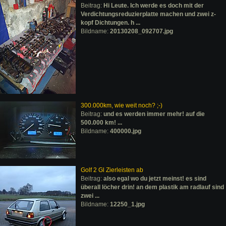
Beitrag:
Hi Leute. Ich werde es doch mit der
Verdichtungsreduzierplatte machen und zwei z-
kopf Dichtungen. h ...
Bildname:
20130208_092707.jpg
300.000km, wie weit noch? ;-)
Beitrag:
und es werden immer mehr! auf die
500.000 km! ...
Bildname:
400000.jpg
Golf 2 Gl Zierleisten ab
Beitrag:
also egal wo du jetzt meinst! es sind
überall löcher drin! an dem plastik am radlauf sind
zwei ...
Bildname:
12250_1.jpg