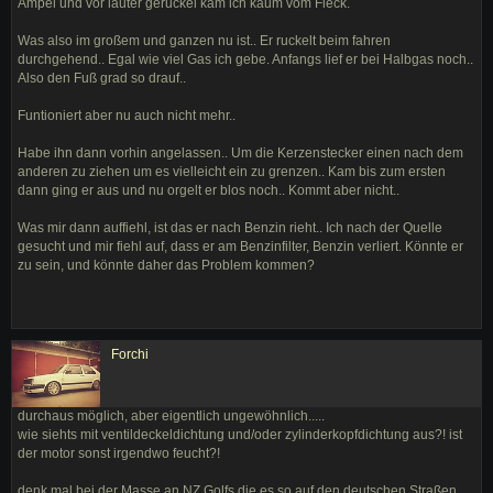
Ampel und vor lauter geruckel kam ich kaum vom Fleck.
Was also im großem und ganzen nu ist.. Er ruckelt beim fahren
durchgehend.. Egal wie viel Gas ich gebe. Anfangs lief er bei Halbgas noch..
Also den Fuß grad so drauf..
Funtioniert aber nu auch nicht mehr..
Habe ihn dann vorhin angelassen.. Um die Kerzenstecker einen nach dem
anderen zu ziehen um es vielleicht ein zu grenzen.. Kam bis zum ersten
dann ging er aus und nu orgelt er blos noch.. Kommt aber nicht..
Was mir dann auffiehl, ist das er nach Benzin rieht.. Ich nach der Quelle
gesucht und mir fiehl auf, dass er am Benzinfilter, Benzin verliert. Könnte er
zu sein, und könnte daher das Problem kommen?
Forchi
durchaus möglich, aber eigentlich ungewöhnlich.....
wie siehts mit ventildeckeldichtung und/oder zylinderkopfdichtung aus?! ist
der motor sonst irgendwo feucht?!
denk mal bei der Masse an NZ Golfs die es so auf den deutschen Straßen