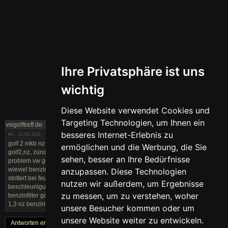
Ihre Privatsphäre ist uns
wichtig
Diese Website verwendet Cookies und
Targeting Technologien, um Ihnen ein
vwgolftreff.de
besseres Internet-Erlebnis zu
#4
- 18.08.2011
golf 2 mkb nz ruckelt golf 2 nz ruckelt und wird nicht warm nz ruckelt nass
ermöglichen und die Werbung, die Sie
golf2,nz, zündverteiler alle gleich golf fährt ruckelnd an golf2 benzinfilter
sehen, besser an Ihre Bedürfnisse
problem vw golf 2 ruckelt geht aus vw golf 2 verliert benzin im motorraum
wieviel benzinfilter hat ein golf 2 golf 2 benzin ruckelt vw motor nz 1,3l golf 2
anzupassen. Diese Technologien
stottert bei feuchtigkeit wo ist der benzinfilter bei golf 2 nz
nutzen wir außerdem, um Ergebnisse
beschleunigungsruckeln nz benzinfilter golf 2 nz motor golf 2 nz 1,3l
zu messen, um zu verstehen, woher
benzinfilter golf 2 nz motor ruckelt und geht aus golf 2 kraftstofffilter nz golf 2
1,3 nz benzinfilter golf 2 1,3 nz ruckelt
unsere Besucher kommen oder um
unsere Website weiter zu entwickeln.
Antworten erstellen
« Zurück
1
Weiter »