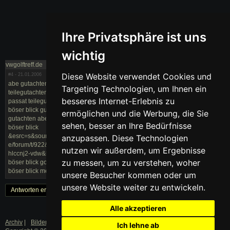
Ihre Privatsphäre ist uns
wichtig
vwgolftreff.de
Diese Website verwendet Cookies und
#4
- 21.01.2006
abe gutachten vw bösenblick abe bösenblick golf 3 golf 3 abe d böser blick
Targeting Technologien, um Ihnen ein
teilegutachten böser blick böser blick golf 3 abe gutachten abe böser blick
besseres Internet-Erlebnis zu
passat teilegutachten für böser blick golf 3 abe für böhser blick metal golf3
böser blick gutachten golf 4 abe gutachten böser blick golf 3 böser blick
ermöglichen und die Werbung, die Sie
gutachten abe golf 3 gutachten böser blick golf 2 metall suche abe für golf 3
sehen, besser an Ihre Bedürfnisse
böser blick
&esrc=s&source=web&cd=8&ved=0cikbebywbw&url=http://www.vwgolftreff.d
anzupassen. Diese Technologien
e/forum/t/922&ei=kdfiulhzaswptaaz64c4bw&usg=afqjcngqrhm6pebgoxcscp9
nutzen wir außerdem, um Ergebnisse
hlccnj2-vdw&bvm=bv.1355534169,d.yms böser blick golf 4 gutachten abe
zu messen, um zu verstehen, woher
böser blick golf 4 golf 3 böser blick abe tüv-gutachten golf 3 böser blick
böser blick metall golf 3 gutachten golf 3 böserblick teilgutachten
unsere Besucher kommen oder um
unsere Website weiter zu entwickeln.
Antworten erstellen
« Zurück
1
Weiter »
Alle akzeptieren
Archiv
|
Bilder
|
Datenschutz
|
Impressum
Ich lehne ab