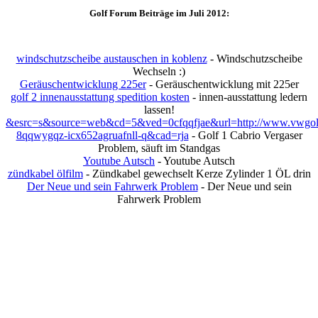
Golf Forum Beiträge im Juli 2012:
windschutzscheibe austauschen in koblenz
- Windschutzscheibe
Wechseln :)
Geräuschentwicklung 225er
- Geräuschentwicklung mit 225er
golf 2 innenausstattung spedition kosten
- innen-ausstattung ledern
lassen!
&esrc=s&source=web&cd=5&ved=0cfqqfjae&url=http://www.vwgolft
8qqwygqz-icx652agruafnll-q&cad=rja
- Golf 1 Cabrio Vergaser
Problem, säuft im Standgas
Youtube Autsch
- Youtube Autsch
zündkabel ölfilm
- Zündkabel gewechselt Kerze Zylinder 1 ÖL drin
Der Neue und sein Fahrwerk Problem
- Der Neue und sein
Fahrwerk Problem