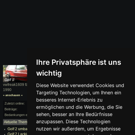
Ihre Privatsphäre ist uns
wichtig
Diese Website verwendet Cookies und
vwfreak1609 fährt einen
Golf II
, BJ.
1990
Targeting Technologien, um Ihnen ein
» anschauen «
besseres Internet-Erlebnis zu
Zuletzt online:
vor 177 Monaten
ermöglichen und die Werbung, die Sie
Beiträge:
1/73
sehen, besser an Ihre Bedürfnisse
Bedankungen erhalten:
0
anzupassen. Diese Technologien
Aktuelle Themen:
mehr...
nutzen wir außerdem, um Ergebnisse
Golf 2 umbau auf G60 , mit 2y getriebe ?
Golf 2 Lackierung