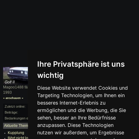
Ihre Privatsphäre ist uns
wichtig
Diese Website verwendet Cookies und
Magoo1488 fährt einen
Golf II
, BJ.
1993
Targeting Technologien, um Ihnen ein
» anschauen «
besseres Internet-Erlebnis zu
Zuletzt online:
vor 78 Monaten
ermöglichen und die Werbung, die Sie
Beiträge:
1/42
sehen, besser an Ihre Bedürfnisse
Bedankungen erhalten:
0
anzupassen. Diese Technologien
Aktuelle Themen:
mehr...
nutzen wir außerdem, um Ergebnisse
Kupplung
fährt nicht los