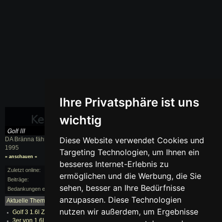
Ihre Privatsphäre ist uns
wichtig
Diese Website verwendet Cookies und
DA Bränna fährt einen
Golf III
, BJ.
1995
Targeting Technologien, um Ihnen ein
» anschauen «
besseres Internet-Erlebnis zu
Zuletzt online:
vor 173 Monaten
ermöglichen und die Werbung, die Sie
Beiträge:
0/13
sehen, besser an Ihre Bedürfnisse
Bedankungen erhalten:
0
anzupassen. Diese Technologien
Aktuelle Themen:
mehr...
nutzen wir außerdem, um Ergebnisse
Golf 3 1.6l Zylinderkopfdichtung defekt?
3er von 1.6l auf 2.0 8v