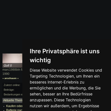
Ihre Privatsphäre ist uns
wichtig
Diese Website verwendet Cookies und
marc1988bln fährt einen
Golf II
, BJ.
1990
Targeting Technologien, um Ihnen ein
» anschauen «
besseres Internet-Erlebnis zu
Zuletzt online:
vor 95 Monaten
ermöglichen und die Werbung, die Sie
Beiträge:
1/55
sehen, besser an Ihre Bedürfnisse
Bedankungen erhalten:
1
anzupassen. Diese Technologien
Aktuelle Themen:
mehr...
nutzen wir außerdem, um Ergebnisse
Kaufen oder sein lassen!
Batterie nach Laden sofort wieder leer!