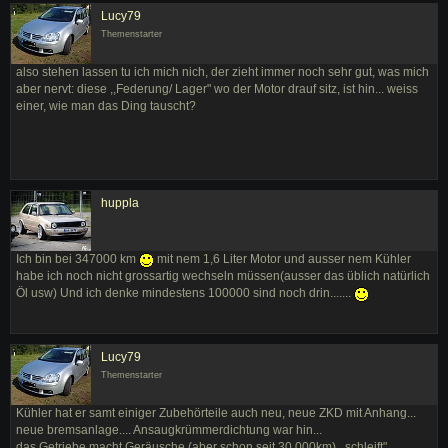
Lucy79
Themenstarter
also stehen lassen tu ich mich nich, der zieht immer noch sehr gut, was mich
aber nervt: diese ,,Federung/ Lager" wo der Motor drauf sitz, ist hin... weiss
einer, wie man das Ding tauscht?
huppla
Ich bin bei 347000 km
mit nem 1,6 Liter Motor und ausser nem Kühler
habe ich noch nicht grossartig wechseln müssen(ausser das üblich natürlich
Öl usw) Und ich denke mindestens 100000 sind noch drin.......
Lucy79
Themenstarter
Kühler hat er samt einiger Zubehörteile auch neu, neue ZKD mit Anhang...
neue bremsanlage.... Ansaugkrümmerdichtung war hin...
das Getriebe macht Geräusche (aber schon seit 30.000km) ,,schleift"