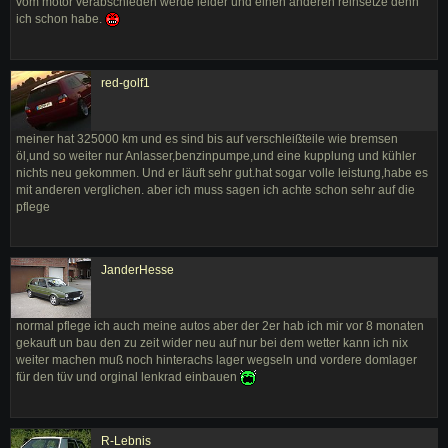
vom motor verabschieden werde leider und einen anderen reinsetze denn
ich schon habe.
red-golf1
meiner hat 325000 km und es sind bis auf verschleißteile wie bremsen
öl,und so weiter nur Anlasser,benzinpumpe,und eine kupplung und kühler
nichts neu gekommen. Und er läuft sehr gut.hat sogar volle leistung,habe es
mit anderen verglichen. aber ich muss sagen ich achte schon sehr auf die
pflege
JanderHesse
normal pflege ich auch meine autos aber der 2er hab ich mir vor 8 monaten
gekauft un bau den zu zeit wider neu auf nur bei dem wetter kann ich nix
weiter machen muß noch hinterachs lager wegseln und vordere domlager
für den tüv und orginal lenkrad einbauen
R-Lebnis